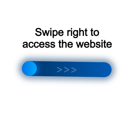
Варианты оплаты и
доставки при покупке
мультисплит-системы
Daikin в Москве
При покупке мультисплит-системы Daikin в
Москве, клиенты могут воспользоваться
различными вариантами оплаты и доставки,
чтобы сделать процесс покупки
максимально удобным․
Наличный и безналичный расчет
:
Большинство магазинов и интернет-
магазинов предлагают возможность
оплаты как наличными, так и