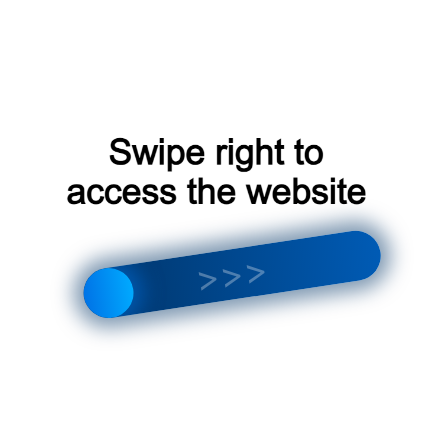
Найти Osaka климат-контроль для
Москвы
Сравнение кондиционеров
Bekar с другими брендами
Сравнение кондиционеров Bekar с другими
брендами может помочь вам понять, какие
из них лучше подходят для ваших
потребностей; Некоторые из факторов,
которые следует учитывать при сравнении,
включают: