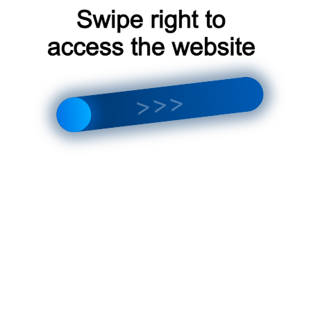
 дополнительные функции, такие как-ionизатор,
. Эти функции могут быть полезны для улучшения
. При выборе климатика учитывайте, какие
ель, которая их имеет.
я важным фактором, который может сэкономить
Ищите модели с высоким классом
тикетке в виде букв от А до Г. Чем выше класс,
 для Москвы